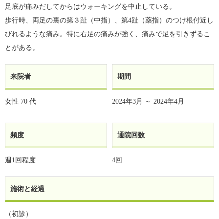
足底が痛みだしてからはウォーキングを中止している。
歩行時、両足の裏の第３趾（中指）、第4趾（薬指）のつけ根付近し
びれるような痛み。特に右足の痛みが強く、痛みで足を引きずるこ
とがある。
来院者
期間
女性
70 代
2024年3月 ～ 2024年4月
頻度
通院回数
週1回程度
4回
施術と経過
（初診）