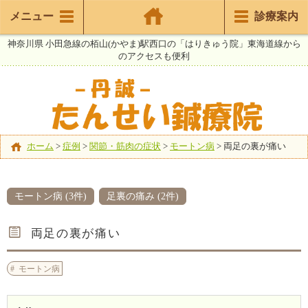
メニュー
診療案内
神奈川県 小田急線の栢山(かやま)駅西口の「はりきゅう院」東海道線から
のアクセスも便利
ホーム
>
症例
>
関節・筋肉の症状
>
モートン病
>
両足の裏が痛い
モートン病 (3件)
足裏の痛み (2件)
両足の裏が痛い
モートン病