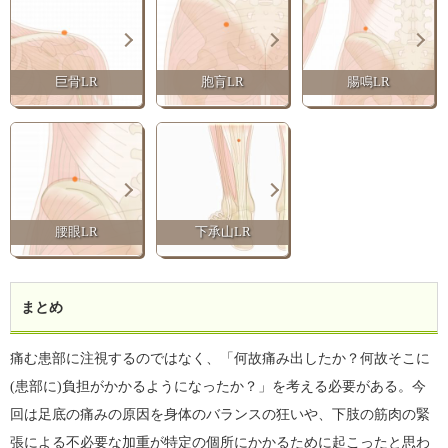
巨骨LR
胞肓LR
腸鳴LR
腰眼LR
下承山LR
まとめ
痛む患部に注視するのではなく、「何故痛み出したか？何故そこに
(患部に)負担がかかるようになったか？」を考える必要がある。今
回は足底の痛みの原因を身体のバランスの狂いや、下肢の筋肉の緊
張による不必要な加重が特定の個所にかかるために起こったと思わ