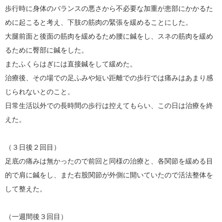
歩行時に身体のバランスの悪さから不必要な加重が患部にかかるた
めに起こると考え、下肢の筋肉の緊張を緩めることにした。
大腿前面と後面の筋肉を緩めるため腰に鍼をし、スネの筋肉を緩め
るために臀部に鍼をした。
またふくらはぎには直接鍼をして緩めた。
治療後、その場での足ふみや短い距離での歩行では痛みはあまり感
じられないとのこと。
日常生活以外での長時間の歩行は控えてもらい、この日は治療を終
えた。
（３日後２回目）
足底の痛みは無かったので前回と同様の治療と、各関節を緩める目
的で肩に鍼をし、また右股関節が外側に開いていたので活法整体を
して整えた。
（一週間後３回目）