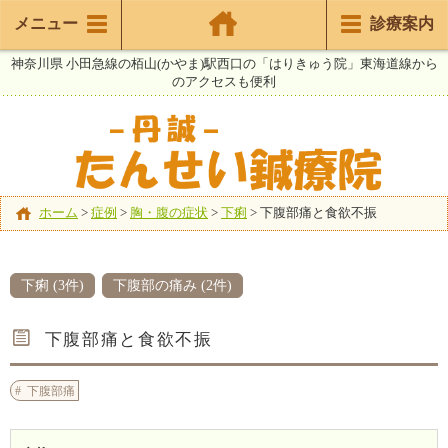
メニュー
診療案内
神奈川県 小田急線の栢山(かやま)駅西口の「はりきゅう院」東海道線から
のアクセスも便利
ホーム
>
症例
>
胸・腹の症状
>
下痢
>
下腹部痛と食欲不振
下痢 (3件)
下腹部の痛み (2件)
下腹部痛と食欲不振
下腹部痛