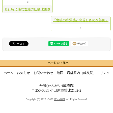
«
歩行時に痛む左踵の圧痛改善例
「食後の膨満感と息苦しさの改善例」
»
ホーム
お知らせ
お問い合わせ
地図
店舗案内（鍼灸院）
リンク
丹誠(たんせい)鍼療院
〒250-0851 小田原市曽比2132-2
Copyright (C) 2022 - 2026
All Rights Reserved.
丹誠鍼療院