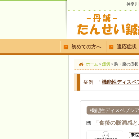
神奈川
初めての方へ
適応症状
ホーム
>
症例
>
胸・腹の症状
症例 "
機能性ディスペプ
機能性ディスペプシア(
「食後の膨満感と
来院