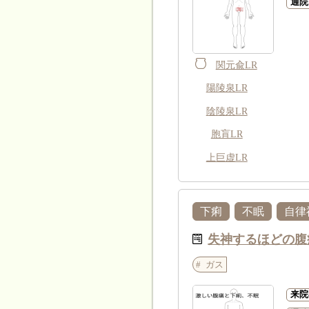
通院
関元兪LR
陽陵泉LR
陰陵泉LR
胞肓LR
上巨虚LR
下痢
不眠
自律
失神するほどの腹
ガス
来院