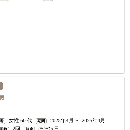
振
女性
60 代
2025年4月 ～ 2025年4月
者
期間
2回
ほぼ毎日
回数
頻度