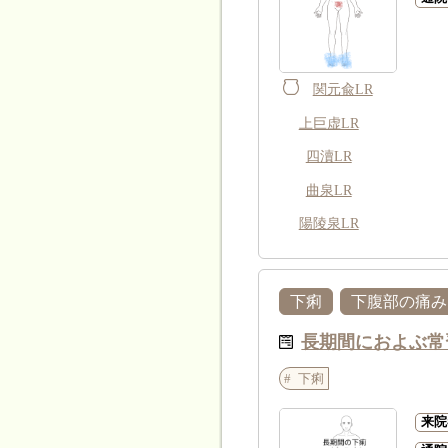
関元兪LR
上巨虚LR
四瀆LR
曲泉LR
陽陵泉LR
下痢
下腹部の痛み
長期間におよぶ常
下痢
来院