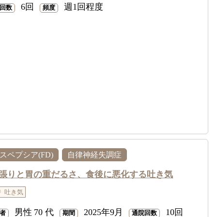
6回
週1回程度
回数
頻度
スペプシア(FD)
自律神経失調症
張りと胃の重だるさ、食後に悪化する吐き気
吐き気
男性
70 代
2025年9月
10回
者
期間
通院回数