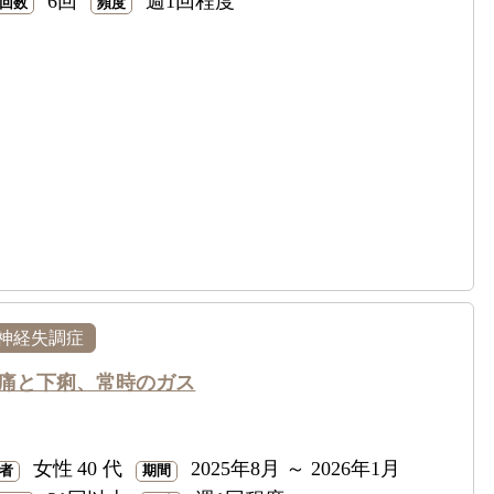
6回
週1回程度
回数
頻度
神経失調症
痛と下痢、常時のガス
女性
40 代
2025年8月 ～ 2026年1月
者
期間