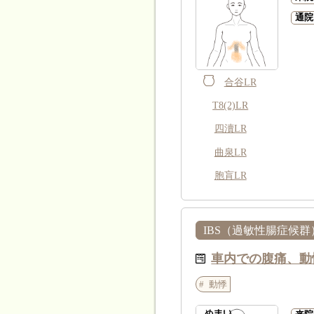
通院
合谷LR
T8(2)LR
四瀆LR
曲泉LR
胞肓LR
IBS（過敏性腸症候群
車内での腹痛、動
動悸