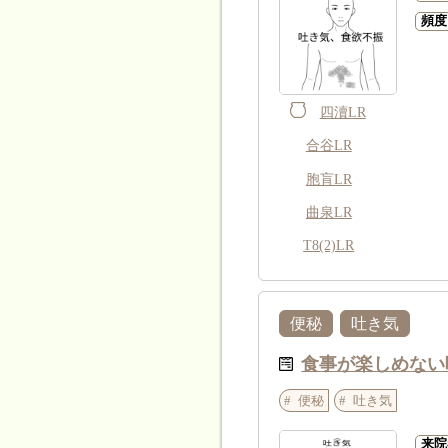
頻度
四瀆LR
合谷LR
胞肓LR
曲泉LR
T8(2)LR
便秘
吐き気
食事が楽しめない
便秘
吐き気
来院