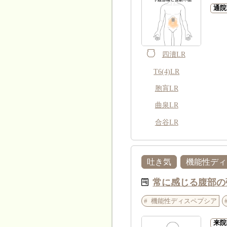
通院
四瀆LR
T6(4)LR
胞肓LR
曲泉LR
合谷LR
吐き気
機能性ディ
常に感じる腹部の
機能性ディスペプシア
来院