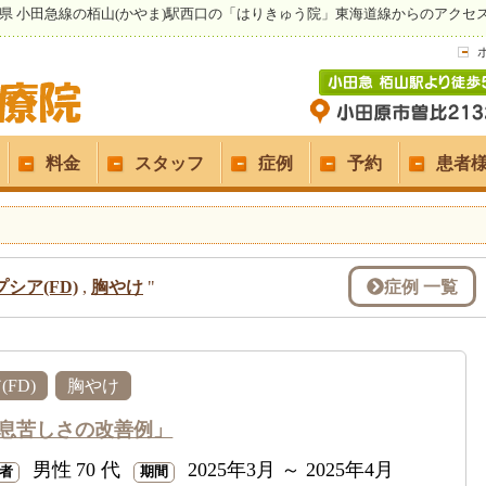
県 小田急線の栢山(かやま)駅西口の「はりきゅう院」東海道線からのアクセ
料金
スタッフ
症例
予約
患者
症例 一覧
シア(FD)
,
胸やけ
"
FD)
胸やけ
息苦しさの改善例」
男性
70 代
2025年3月 ～ 2025年4月
者
期間