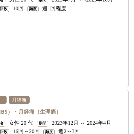
者
期間
10回
週1回程度
回数
頻度
）
月経痛
IBS）・月経痛（生理痛）
女性
20 代
2023年12月 ～ 2024年4月
者
期間
16回～20回
週2～3回
回数
頻度