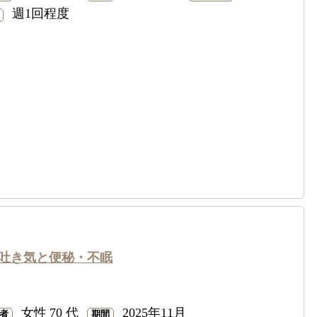
週1回程度
吐き気と便秘・不眠
女性
70 代
2025年11月
者
期間