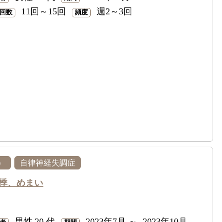
11回～15回
週2～3回
回数
頻度
）
自律神経失調症
悸、めまい
男性
20 代
2023年7月 ～ -2023年10月