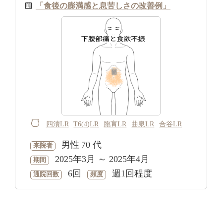
「食後の膨満感と息苦しさの改善例」
四瀆LR
T6(4)LR
胞肓LR
曲泉LR
合谷LR
男性
70 代
来院者
2025年3月 ～ 2025年4月
期間
6回
週1回程度
通院回数
頻度