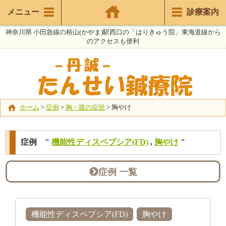
メニュー
診療案内
神奈川県 小田急線の栢山(かやま)駅西口の「はりきゅう院」東海道線から
のアクセスも便利
ホーム
>
症例
>
胸・腹の症状
>
胸やけ
症例 "
機能性ディスペプシア(FD)
,
胸やけ
"
症例 一覧
機能性ディスペプシア(FD)
胸やけ